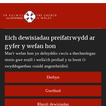
Eich dewisiadau preifatrwydd ar
gyfer y wefan hon
Hawlfraint © 2007-2026 Esgobaeth Tyddewi. Cedwir
Mae'r wefan hon yn defnyddio cwcis a thechnolegau
pob hawl.
storio gwe eraill i wella'ch profiad y tu hwnt i'r
Mae Bwrdd Cyllid Esgobaeth Tyddewi yn gwmni
sydd wedi'i gofrestru yng Nghymru a Lloegr.
swyddogaethau craidd angenrheidiol.
Rhif cwmni: 242794 | Rhif elusen gofrestredig:
231239
Derbyn
Telerau ac Amodau Gwefan
|
Cwcis
|
Cefnogaeth o
Gwrthod
bell
|
Hysbysiad preifatrwydd
|
Datganiad
Hygyrchedd
Rheoli dewisiadau