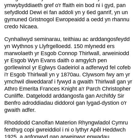
ymwybyddiaeth gref o'r ffaith ein bod ni i gyd, pan
sefydlodd Dewi ei fan addoli yn y 6ed ganrif, yn un
gymuned Gristnogol Ewropeaidd a oedd yn rhannu
credo Nicaea.
Cynhaliwyd seminarau, teithiau ac arddangosfeydd
yn Wythnos y Llyfrgelloedd. 150 mlynedd ers
marwolaeth yr Esgob Connop Thirlwall, arweiniodd
yr Esgob Wyn Evans daith o amgylch pen
gorllewinol yr Eglwys Gadeiriol a adferwyd fel cofeb
i'r Esgob Thirlwall yn y 1870au. Clywsom fwy am yr
ymchwil diweddaraf i fywyd a gwaith Thirlwall gan yr
Athro Emerita Frances Knight a'r Parch Christopher
Cunliffe. Datgelodd arddangosfa gan Archifdy Sir
Benfro adroddiadau diddorol gan lygad-dystion o'r
gwaith adfer.
Rhoddodd Canolfan Materion Rhyngwladol Cymru
fenthyg copi gwreiddiol i ni o lythyr Apêl Heddwch
1925, a anfonwyd gan arweinwyr enwadau