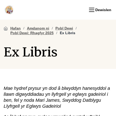
Dewislen
Hafan
Amdanom ni
Pobl Dewi
Pobl Dewi: Rhagfyr 2025
Ex Libris
Ex Libris
Mae hydref prysur yn dod â blwyddyn hanesyddol a
llawn digwyddiadau yn llyfrgell yr eglwys gadeiriol i
ben, fel y noda Mari James, Swyddog Datblygu
Llyfrgell yr Eglwys Gadeiriol