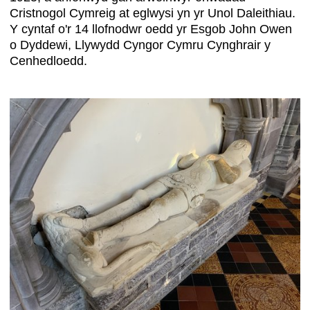
Cristnogol Cymreig at eglwysi yn yr Unol Daleithiau.
Y cyntaf o'r 14 llofnodwr oedd yr Esgob John Owen
o Dyddewi, Llywydd Cyngor Cymru Cynghrair y
Cenhedloedd.