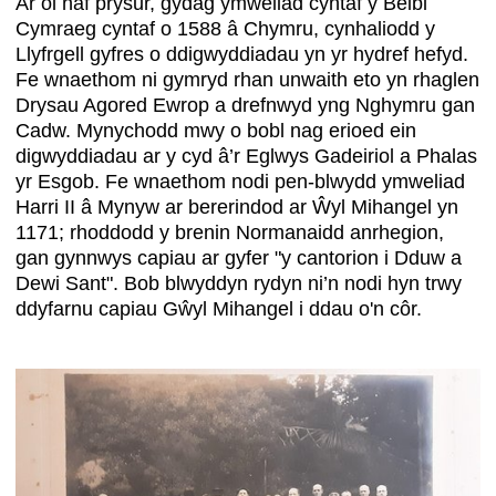
Ar ôl haf prysur, gydag ymweliad cyntaf y Beibl
Cymraeg cyntaf o 1588 â Chymru, cynhaliodd y
Llyfrgell gyfres o ddigwyddiadau yn yr hydref hefyd.
Fe wnaethom ni gymryd rhan unwaith eto yn rhaglen
Drysau Agored Ewrop a drefnwyd yng Nghymru gan
Cadw. Mynychodd mwy o bobl nag erioed ein
digwyddiadau ar y cyd â’r Eglwys Gadeiriol a Phalas
yr Esgob. Fe wnaethom nodi pen-blwydd ymweliad
Harri II â Mynyw ar bererindod ar Ŵyl Mihangel yn
1171; rhoddodd y brenin Normanaidd anrhegion,
gan gynnwys capiau ar gyfer "y cantorion i Dduw a
Dewi Sant". Bob blwyddyn rydyn ni’n nodi hyn trwy
ddyfarnu capiau Gŵyl Mihangel i ddau o'n côr.