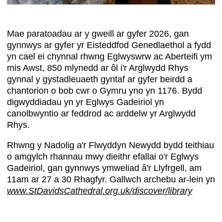
Mae paratoadau ar y gweill ar gyfer 2026, gan
gynnwys ar gyfer yr Eisteddfod Genedlaethol a fydd
yn cael ei chynnal rhwng Eglwyswrw ac Aberteifi ym
mis Awst, 850 mlynedd ar ôl i'r Arglwydd Rhys
gynnal y gystadleuaeth gyntaf ar gyfer beirdd a
chantorion o bob cwr o Gymru yno yn 1176. Bydd
digwyddiadau yn yr Eglwys Gadeiriol yn
canolbwyntio ar feddrod ac arddelw yr Arglwydd
Rhys.
Rhwng y Nadolig a'r Flwyddyn Newydd bydd teithiau
o amgylch rhannau mwy dieithr efallai o'r Eglwys
Gadeiriol, gan gynnwys ymweliad â'r Llyfrgell, am
11am ar 27 a 30 Rhagfyr. Gallwch archebu ar-lein yn
www.StDavidsCathedral.org.uk/discover/library