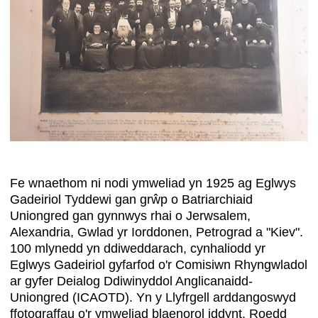
Fe wnaethom ni nodi ymweliad yn 1925 ag Eglwys
Gadeiriol Tyddewi gan grŵp o Batriarchiaid
Uniongred gan gynnwys rhai o Jerwsalem,
Alexandria, Gwlad yr Iorddonen, Petrograd a "Kiev".
100 mlynedd yn ddiweddarach, cynhaliodd yr
Eglwys Gadeiriol gyfarfod o'r Comisiwn Rhyngwladol
ar gyfer Deialog Ddiwinyddol Anglicanaidd-
Uniongred (ICAOTD). Yn y Llyfrgell arddangoswyd
ffotograffau o'r ymweliad blaenorol iddynt. Roedd