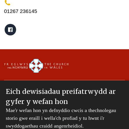
01267 236145
Eich dewisiadau preifatrwydd ar
gyfer y wefan hon
Hawlfraint © 2007-2026 Esgobaeth Tyddewi. Cedwir
Mae'r wefan hon yn defnyddio cwcis a thechnolegau
pob hawl.
Mae Bwrdd Cyllid Esgobaeth Tyddewi yn gwmni
storio gwe eraill i wella'ch profiad y tu hwnt i'r
sydd wedi'i gofrestru yng Nghymru a Lloegr.
swyddogaethau craidd angenrheidiol.