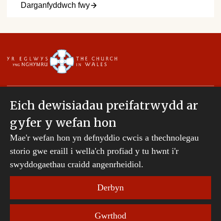
Darganfyddwch fwy
Eich dewisiadau preifatrwydd ar
gyfer y wefan hon
Hawlfraint © 2007-2026 Esgobaeth Tyddewi. Cedwir
Mae'r wefan hon yn defnyddio cwcis a thechnolegau
pob hawl.
Mae Bwrdd Cyllid Esgobaeth Tyddewi yn gwmni
storio gwe eraill i wella'ch profiad y tu hwnt i'r
sydd wedi'i gofrestru yng Nghymru a Lloegr.
swyddogaethau craidd angenrheidiol.
Rhif cwmni: 242794 | Rhif elusen gofrestredig:
231239
Derbyn
Telerau ac Amodau Gwefan
|
Cwcis
|
Cefnogaeth o
Gwrthod
bell
|
Hysbysiad preifatrwydd
|
Datganiad