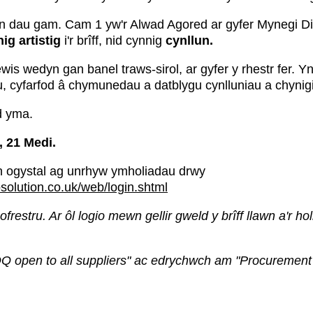
n dau gam. Cam 1 yw'r Alwad Agored ar gyfer Mynegi D
ig artistig
i'r brîff, nid cynnig
cynllun.
wis wedyn gan banel traws-sirol, ar gyfer y rhestr fer. Yna
au, cyfarfod â chymunedau a datblygu cynlluniau a chyni
id yma.
 21 Medi.
 ogystal ag unrhyw ymholiadau drwy
solution.co.uk/web/login.shtml
estru. Ar ôl logio mewn gellir gweld y brîff llawn a'r hol
Q open to all suppliers" ac edrychwch am "Procurement o