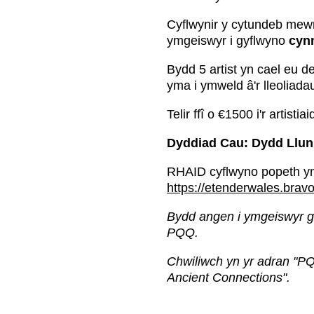
Cyflwynir y cytundeb mew
ymgeiswyr i gyflwyno
cynn
Bydd 5 artist yn cael eu de
yma i ymweld â'r lleoliad
Telir ffî o €1500 i'r artistia
Dyddiad Cau: Dydd Llun,
RHAID cyflwyno popeth yn
https://etenderwales.bravo
Bydd angen i ymgeiswyr gofr
PQQ.
Chwiliwch yn yr adran "PQ
Ancient Connections".