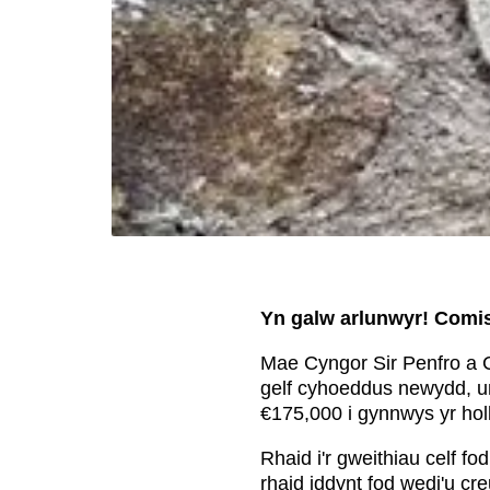
Yn galw arlunwyr! Comis
Mae Cyngor Sir Penfro a C
gelf cyhoeddus newydd, un
€175,000 i gynnwys yr hol
Rhaid i'r gweithiau celf f
rhaid iddynt fod wedi'u c