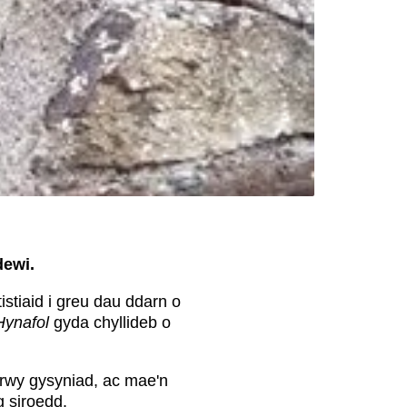
dewi.
stiaid i greu dau ddarn o
Hynafol
gyda chyllideb o
 drwy gysyniad, ac mae'n
 siroedd.