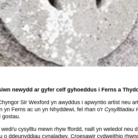
iwn newydd ar gyfer celf gyhoeddus i Ferns a Thyd
hyngor Sir Wexford yn awyddus i apwyntio artist neu arti
 yn Ferns ac un yn Nhyddewi, fel rhan o'r
Cysylltiadau 
l gostau.
od wedi'u cysylltu mewn rhyw ffordd, naill yn weledol neu
reu o ddeunyddiau cynaladwy. Croesawir cydweithio rhwng