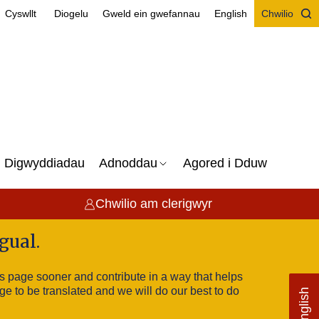
Cyswllt
Diogelu
Gweld ein gwefannau
English
Chwilio
Digwyddiadau
Adnoddau
Agored i Dduw
Chwilio am clerigwyr
gual.
this page sooner and contribute in a way that helps
ge to be translated and we will do our best to do
English