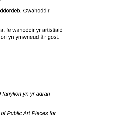
iddordeb. Gwahoddir
, fe wahoddir yr artistiaid
gion yn ymwneud â'r gost.
l fanylion yn yr adran
f Public Art Pieces for