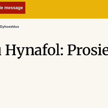
de message
lf Gyhoeddus
 Hynafol: Prosie