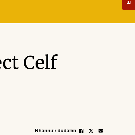
ct Celf
Rhannu'r dudalen