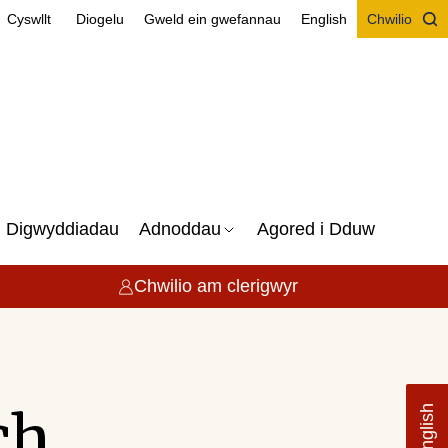
Cyswllt
Diogelu
Gweld ein gwefannau
English
Chwilio
Digwyddiadau
Adnoddau
Agored i Dduw
Chwilio am clerigwyr
ch
English