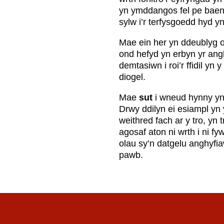
yn ymddangos fel pe baen 
sylw i’r terfysgoedd hyd yn
Mae ein her yn ddeublyg o 
ond hefyd yn erbyn yr angh
demtasiwn i roi’r ffidil yn
diogel.
Mae
sut
i wneud hynny yn 
Drwy ddilyn ei esiampl yn 
weithred fach ar y tro, yn
agosaf aton ni wrth i ni 
olau sy’n datgelu anghyfia
pawb.