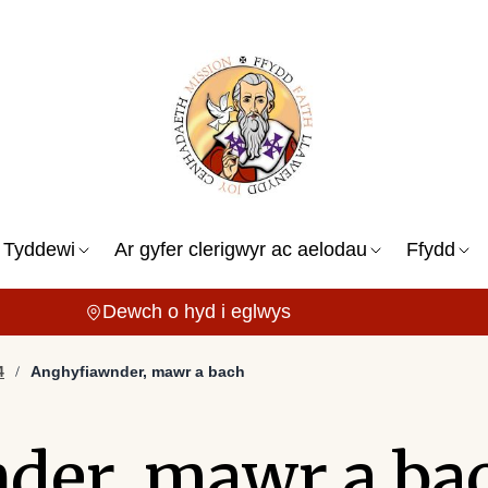
 Tyddewi
Ar gyfer clerigwyr ac aelodau
Ffydd
Dewch o hyd i eglwys
4
Anghyfiawnder, mawr a bach
der, mawr a ba