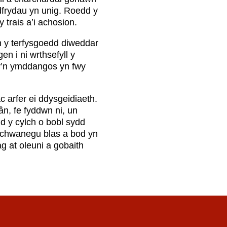
dfrydau yn unig. Roedd y
 trais a’i achosion.
on y terfysgoedd diweddar
n i ni wrthsefyll y
n sy’n ymddangos yn fwy
 arfer ei ddysgeidiaeth.
ân, fe fyddwn ni, un
d y cylch o bobl sydd
 ychwanegu blas a bod yn
g at oleuni a gobaith