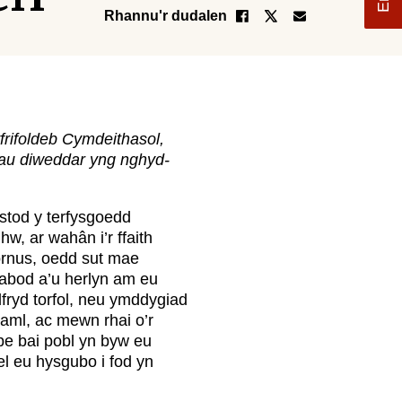
Rhannu'r dudalen
frifoldeb Cymdeithasol,
dau diweddar yng nghyd-
stod y terfysgoedd
w, ar wahân i’r ffaith
ornus, oedd sut mae
nabod a’u herlyn am eu
ryd torfol, neu ymddygiad
 aml, ac mewn rhai o’r
pe bai pobl yn byw eu
l eu hysgubo i fod yn