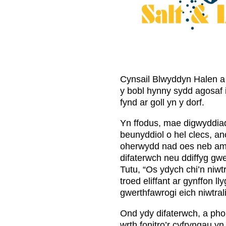
Cynsail Blwyddyn Halen a G
y bobl hynny sydd agosaf i
fynd ar goll yn y dorf.
Yn ffodus, mae digwyddiad
beunyddiol o hel clecs, an
oherwydd nad oes neb amlw
difaterwch neu ddiffyg gw
Tutu, “Os ydych chi’n niw
troed eliffant ar gynffon 
gwerthfawrogi eich niwtral
Ond ydy difaterwch, a pho
wrth fonitro’r cyfryngau y