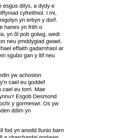
 esgus dilys, a dydy e
fyniad cyfreithiol. I mi,
nigolyn yn erbyn y dorf.
 hanes yn frith o
a, yn ôl pob golwg, wedi
rion neu ymddygiad gwael.
hael effaith gadarnhaol ar
in sgubo gan y llif neu
redin yw achosion
ny’n cael eu goddef
cael eu torri. Mae
dyfynnu’r Esgob Desmond
 ochr y gormeswr. Os yw
goden ddim yn
 fod yn anodd llunio barn
ll a charchardai gorlawn