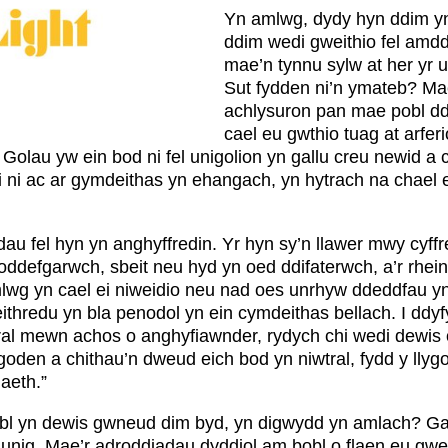
Yn amlwg, dydy hyn ddim yn
ddim wedi gweithio fel amddif
mae’n tynnu sylw at her yr u
Sut fydden ni’n ymateb? Mae
achlysuron pan mae pobl dd
cael eu gwthio tuag at arfe
olau yw ein bod ni fel unigolion yn gallu creu newid a c
 ni ac ar gymdeithas yn ehangach, yn hytrach na chael e
au fel hyn yn anghyffredin. Yr hyn sy’n llawer mwy cyff
oddefgarwch, sbeit neu hyd yn oed ddifaterwch, a’r rhei
g yn cael ei niweidio neu nad oes unrhyw ddeddfau yn 
eithredu yn bla penodol yn ein cymdeithas bellach. I d
tral mewn achos o anghyfiawnder, rydych chi wedi dewis
llygoden a chithau’n dweud eich bod yn niwtral, fydd y lly
iaeth.”
bl yn dewis gwneud dim byd, yn digwydd yn amlach? Gall
n unig. Mae’r adroddiadau dyddiol am bobl o flaen eu gwe