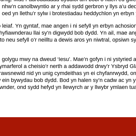
nhw’n canolbwyntio ar y rhai sydd gerbron y llys a’u de
 oed yn llethu’r sylw i brotestiadau heddychlon yn erbyn y
leiaf. Yn gyntaf, mae angen i ni sefyll yn erbyn achosi
yfiawnderau llai sy’n digwydd bob dydd. Yn ail, mae ange
 y to neu sefyll o’r neilltu a dewis aros yn niwtral, opsiw
golygu mwy na dweud ‘Iesu’. Mae’n gofyn i ni ystyried ac
ymarferol a cheisio’r nerth a addawodd drwy’r Ysbryd Gl
 trawsnewid nid yn unig cymdeithas yn ei chyfanrwydd, on
fyw ein bywydau bob dydd. Bod yn halen sy’n cadw ac yn
wnder, ond sydd hefyd yn llewyrch ar y llwybr ymlaen tua