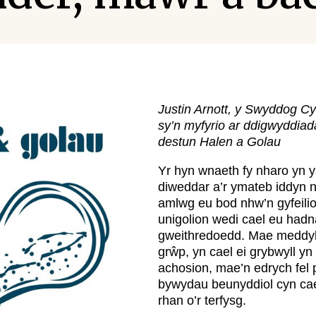
Justin Arnott, y Swyddog Cy
sy’n myfyrio ar ddigwyddia
destun Halen a Golau
Yr hyn wnaeth fy nharo yn y
diweddar a’r ymateb iddyn nh
amlwg eu bod nhw’n gyfeili
unigolion wedi cael eu had
gweithredoedd. Mae meddylf
grŵp, yn cael ei grybwyll yn
achosion, mae’n edrych fel 
bywydau beunyddiol cyn cae
rhan o’r terfysg.