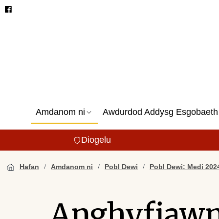
Amdanom ni
Awdurdod Addysg Esgobaeth
Diogelu
Hafan
Amdanom ni
Pobl Dewi
Pobl Dewi: Medi 202
Anghyfiawn