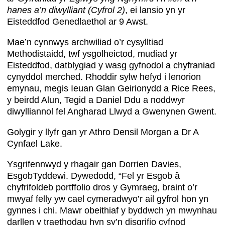
hanes a’n diwylliant (Cyfrol 2)
, ei lansio yn yr
Eisteddfod Genedlaethol ar 9 Awst.
Mae’n cynnwys archwiliad o’r cysylltiad
Methodistaidd, twf ysgolheictod, mudiad yr
Eisteddfod, datblygiad y wasg gyfnodol a chyfraniad
cynyddol merched. Rhoddir sylw hefyd i lenorion
emynau, megis Ieuan Glan Geirionydd a Rice Rees,
y beirdd Alun, Tegid a Daniel Ddu a noddwyr
diwylliannol fel Angharad Llwyd a Gwenynen Gwent.
Golygir y llyfr gan yr Athro Densil Morgan a Dr A
Cynfael Lake.
Ysgrifennwyd y rhagair gan Dorrien Davies,
EsgobTyddewi. Dywedodd, “Fel yr Esgob â
chyfrifoldeb portffolio dros y Gymraeg, braint o’r
mwyaf felly yw cael cymeradwyo’r ail gyfrol hon yn
gynnes i chi. Mawr obeithiaf y byddwch yn mwynhau
darllen y traethodau hyn sy’n disgrifio cyfnod