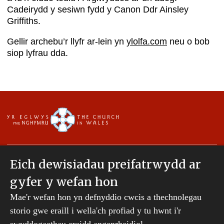
Cadeirydd y sesiwn fydd y Canon Ddr Ainsley
Griffiths.
Gellir archebu’r llyfr ar-lein yn
ylolfa.com
neu o bob
siop lyfrau dda.
Eich dewisiadau preifatrwydd ar
gyfer y wefan hon
Hawlfraint © 2007-2026 Esgobaeth Tyddewi. Cedwir
Mae'r wefan hon yn defnyddio cwcis a thechnolegau
pob hawl.
storio gwe eraill i wella'ch profiad y tu hwnt i'r
Mae Bwrdd Cyllid Esgobaeth Tyddewi yn gwmni
sydd wedi'i gofrestru yng Nghymru a Lloegr.