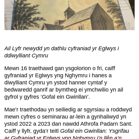
Ail Lyfr newydd yn dathlu cyfraniad yr Eglwys i
ddiwylliant Cymru
Mewn 16 traethawd gan ysgolorion o fri, caiff
gyfraniad yr Eglwys yng Nghymru i hanes a
diwylliant Cymru yn ystod hanner cyntaf y
bedwaredd ganrif ar bymtheg ei ymchwilio yn ail
gyfrol y gyfres ‘Gofal ein Gwinllan’.
Mae’r traethodau yn seiliedig ar sgyrsiau a roddwyd
mewn cyfres o seminarau ar-lein a gynhaliwyd yn
ystod 2022 a 2023 dan nawdd Athrofa Padarn Sant.
Caiff y llyfr, gyda’r teitl
Gofal ein Gwinllan: Ysgrifau
ar Gyfraniad yr Eglwys yng Nghymru i’n llên a’n