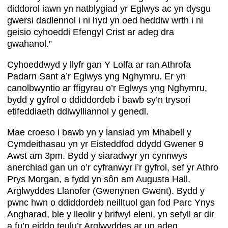
diddorol iawn yn natblygiad yr Eglwys ac yn dysgu
gwersi dadlennol i ni hyd yn oed heddiw wrth i ni
geisio cyhoeddi Efengyl Crist ar adeg dra
gwahanol.”
Cyhoeddwyd y llyfr gan Y Lolfa ar ran Athrofa
Padarn Sant a’r Eglwys yng Nghymru. Er yn
canolbwyntio ar ffigyrau o’r Eglwys yng Nghymru,
bydd y gyfrol o ddiddordeb i bawb sy’n trysori
etifeddiaeth ddiwylliannol y genedl.
Mae croeso i bawb yn y lansiad ym Mhabell y
Cymdeithasau yn yr Eisteddfod ddydd Gwener 9
Awst am 3pm. Bydd y siaradwyr yn cynnwys
anerchiad gan un o’r cyfranwyr i’r gyfrol, sef yr Athro
Prys Morgan, a fydd yn sôn am Augusta Hall,
Arglwyddes Llanofer (Gwenynen Gwent). Bydd y
pwnc hwn o ddiddordeb neilltuol gan fod Parc Ynys
Angharad, ble y lleolir y brifwyl eleni, yn sefyll ar dir
a fu’n eiddo teulu’r Arglwyddes ar un adeg.