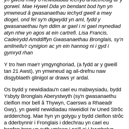
gorwel. Mae Hywel Dda yn bendant bod hyn yn
ymwneud â gwasanaethau iechyd gwell a mwy
diogel, ond fel sy'n digwydd yn aml, fydd y
gwasanaethau hyn ddim ar gael i ni gael mynediad
atyn nhw yn agos at ein cartrefi. Lisa Francis,
Cadeirydd Amddiffyn Gwasanaethau Bronglais, sy’n
amlinellu'r cynigion ac yn ein hannog ni i gyd i
gymryd rhan
Y tro hwn mae'r ymgynghoriad, (a fydd ar y gweill
tan 21 Awst), yn ymwneud ag ail-drefnu naw
disgyblaeth glinigol ar draws yr ardal.
Os bydd y newidiadau'n cael eu mabwysiadu, bydd
Ysbyty Bronglais Aberystwyth (sy'n gwasanaethu
cleifion mor bell â Thywyn, Caersws a Rhaeadr
Gwy), yn gweld newidiadau niweidiol i'w Uned Strôc
ardderchog. Mae hyn yn golygu y bydd cleifion strôc
a dderbynnir i Fronglais i ddechrau yn cael eu