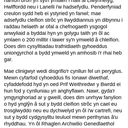
hanfon bron yn syth ymlaen i naill ai Llwynhelyg,
Hwlffordd neu i Lanelli i'w hadsefydlu. Penderfyniad
creulon sydd heb ei ystyried yn fanwl; mae
adsefydlu cleifion strôc yn llwyddiannus yn dibynnu i
raddau helaeth ar ofal a chefnogaeth ysgogol
anwyliaid a byddai hyn yn golygu taith yn ôl ac
ymlaen o 200 milltir i lawer sy'n ymweld â chleifion.
Does dim cysylltiadau trafnidiaeth gyhoeddus
uniongyrchol a bydd ymweld yn amhosib i'r rhai heb
gar.
Mae clinigwyr wedi disgrifio'r cynllun fel un peryglus.
Mewn cyfarfod cyhoeddus fis Ionawr diwethaf,
cyfaddefodd hyd yn oed Prif Weithredwr y Bwrdd ei
hun fod y cynlluniau yn anghyflawn. Nawr, gyda'r
ymgynghoriad ar y gweill, does dim unrhyw fanylion
o hyd ynglŷn â sut y bydd cleifion strôc yn cael eu
trosglwyddo neu eu dychwelyd yn ôl i'w cartrefi, neu
sut y bydd cydgysylltu teuluol mewn perthynas â'u
rhyddhau. Yn ôl Rhaglen Archwilio Genedlaethol