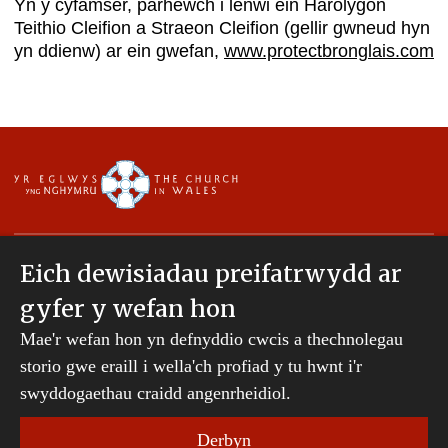
Yn y cyfamser, parhewch i lenwi ein Harolygon
Teithio Cleifion a Straeon Cleifion (gellir gwneud hyn
yn ddienw) ar ein gwefan,
www.protectbronglais.com
Eich dewisiadau preifatrwydd ar
gyfer y wefan hon
Hawlfraint © 2007-2026 Esgobaeth Tyddewi. Cedwir
Mae'r wefan hon yn defnyddio cwcis a thechnolegau
pob hawl.
Mae Bwrdd Cyllid Esgobaeth Tyddewi yn gwmni
storio gwe eraill i wella'ch profiad y tu hwnt i'r
sydd wedi'i gofrestru yng Nghymru a Lloegr.
swyddogaethau craidd angenrheidiol.
Rhif cwmni: 242794 | Rhif elusen gofrestredig:
231239
Derbyn