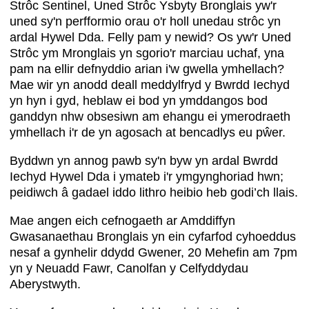
Strôc Sentinel, Uned Strôc Ysbyty Bronglais yw'r
uned sy'n perfformio orau o'r holl unedau strôc yn
ardal Hywel Dda. Felly pam y newid? Os yw'r Uned
Strôc ym Mronglais yn sgorio'r marciau uchaf, yna
pam na ellir defnyddio arian i'w gwella ymhellach?
Mae wir yn anodd deall meddylfryd y Bwrdd Iechyd
yn hyn i gyd, heblaw ei bod yn ymddangos bod
ganddyn nhw obsesiwn am ehangu ei ymerodraeth
ymhellach i'r de yn agosach at bencadlys eu pŵer.
Byddwn yn annog pawb sy'n byw yn ardal Bwrdd
Iechyd Hywel Dda i ymateb i'r ymgynghoriad hwn;
peidiwch â gadael iddo lithro heibio heb godi’ch llais.
Mae angen eich cefnogaeth ar Amddiffyn
Gwasanaethau Bronglais yn ein cyfarfod cyhoeddus
nesaf a gynhelir ddydd Gwener, 20 Mehefin am 7pm
yn y Neuadd Fawr, Canolfan y Celfyddydau
Aberystwyth.