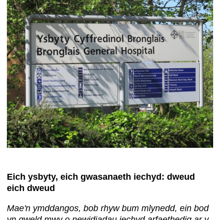
Eich ysbyty, eich gwasanaeth iechyd: dweud
eich dweud
Mae'n ymddangos, bob rhyw bum mlynedd, ein bod
yn gweld mwy o newidiadau iechyd arfaethedig ar y