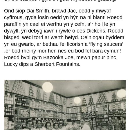
Ond siop Dai Smith, brawd Jac, oedd y mwyaf
cyffrous, gyda losin oedd yn hŷn na ni blant! Roedd
paraffin yn cael ei werthu yn y cefn, a’r holl le yn
dywyll, yn debyg iawn i rywle o oes Dickens. Roedd
bisgedi wedi torri ar werth hefyd. Ceiniogau byddem
yn eu gwario, ar bethau fel licorish a ‘flying saucers’
,er bod rheiny mor hen nes eu bod fel bara cymun!
Roedd bybl gym Bazooka Joe, mewn papur pinc,
Lucky dips a Sherbert Fountains.