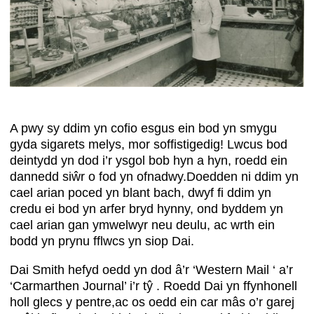
A pwy sy ddim yn cofio esgus ein bod yn smygu
gyda sigarets melys, mor soffistigedig! Lwcus bod
deintydd yn dod i’r ysgol bob hyn a hyn, roedd ein
dannedd siŵr o fod yn ofnadwy.Doedden ni ddim yn
cael arian poced yn blant bach, dwyf fi ddim yn
credu ei bod yn arfer bryd hynny, ond byddem yn
cael arian gan ymwelwyr neu deulu, ac wrth ein
bodd yn prynu fflwcs yn siop Dai.
Dai Smith hefyd oedd yn dod â’r ‘Western Mail ‘ a’r
‘Carmarthen Journal’ i’r tŷ . Roedd Dai yn ffynhonell
holl glecs y pentre,ac os oedd ein car mâs o’r garej