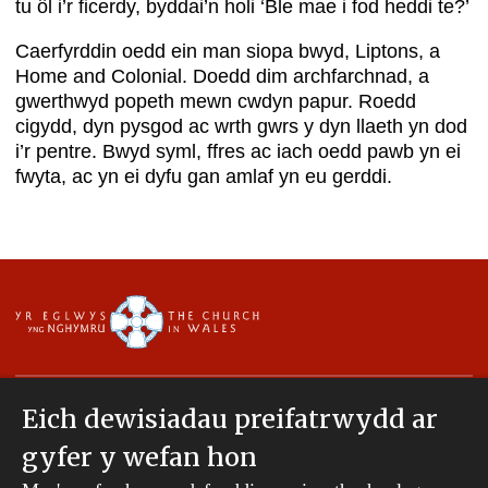
tu ôl i’r ficerdy, byddai’n holi ‘Ble mae i fod heddi te?’
Caerfyrddin oedd ein man siopa bwyd, Liptons, a
Home and Colonial. Doedd dim archfarchnad, a
gwerthwyd popeth mewn cwdyn papur. Roedd
cigydd, dyn pysgod ac wrth gwrs y dyn llaeth yn dod
i’r pentre. Bwyd syml, ffres ac iach oedd pawb yn ei
fwyta, ac yn ei dyfu gan amlaf yn eu gerddi.
Eich dewisiadau preifatrwydd ar
gyfer y wefan hon
Hawlfraint © 2007-2026 Esgobaeth Tyddewi. Cedwir