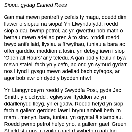
Siopa. gydag Eluned Rees
Gan mai mewn pentrefi y cefais fy magu, doedd dim
llawer o siopau na siopa! Yn Llwyndafydd, roedd
siop a dau bwmp petrol, ac yn gwerthu pob math o
bethau mewn adeilad pren â to sinc. Ynddi roedd
bwyd anifeilaid, llysiau a ffrwythau, tuniau a bara ac
offer garddio, moddion a losin, yn debyg iawn i siop
‘Open all Hours’ ar y teledu. A gan bod y teulu’n byw
mewn stafell fach yn y cefn, ac ond yn symud gyda’r
nos i fynd i gysgu mewn adeilad bach cyfagos, ar
agor bob awr o’r dydd y bydden nhw!
Yn Llangyndeyrn roedd y Swyddfa Post, gyda Jac
Smith, y clochydd , eglwyswr ffyddlon ac yn
ddarllenydd lleyg, yn ei gadw. Roedd hefyd yn siop
fach,a gallem gerdded lawr i brynu ambell beth i’n
mam , menyn, bara, tuniau, yn ogystal â stampiau.
Roedd pwmp petrol hefyd yno, a gallem gael ‘Green
Shield stamps’ i gynilo i gael rhywbeth o gatalog.