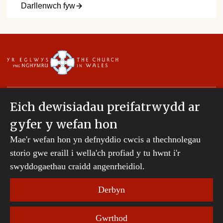
Darllenwch fyw
Eich dewisiadau preifatrwydd ar
gyfer y wefan hon
Hawlfraint © 2007-2026 Esgobaeth Tyddewi. Cedwir
Mae'r wefan hon yn defnyddio cwcis a thechnolegau
pob hawl.
Mae Bwrdd Cyllid Esgobaeth Tyddewi yn gwmni
storio gwe eraill i wella'ch profiad y tu hwnt i'r
sydd wedi'i gofrestru yng Nghymru a Lloegr.
swyddogaethau craidd angenrheidiol.
Rhif cwmni: 242794 | Rhif elusen gofrestredig:
231239
Derbyn
Telerau ac Amodau Gwefan
|
Cwcis
|
Cefnogaeth o
Gwrthod
bell
|
Hysbysiad preifatrwydd
|
Datganiad