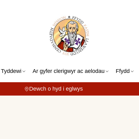
 Tyddewi
Ar gyfer clerigwyr ac aelodau
Ffydd
Dewch o hyd i eglwys