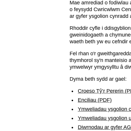
Mae amrediad o fodiwlau ar
o feysydd Cwricwlwm Cene
ar gyfer ysgolion cynradd
Rhoddir cyfle i ddisgyblio
gweinidogaeth a chymuned;
waeth beth yw eu cefndir 
Fel rhan o'r gweithgaredd
thymhorol sy'n manteisio a
ymwelwyr ymgysylltu â diw
Dyma beth sydd ar gael:
Croeso Tŷ’r Pererin (
Enciliau (PDF)
Ymweliadau ysgolion 
Ymweliadau ysgolion 
Diwrnodau ar gyfer AG