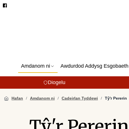
Amdanom ni
Awdurdod Addysg Esgobaeth
Diogelu
Hafan
Amdanom ni
Cadeirlan Tyddewi
Tŷ'r Pererin
Tŷ'r Pererin