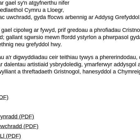
 gael sy'n atgyfnerthu nifer
dlaethol Cymru a Lloegr,
 ac uwchradd, gyda ffocws arbennig ar Addysg Grefyddol
n gael cipolwg ar fywyd, prif gredoau a phrofiadau Crist
 gallant sgwrsio mewn ffordd ystyrlon a phwrpasol gyda
ethnig neu grefyddol hwy.
au a'r digwyddiadau ceir teithiau tywys a phererindodau
r dalentau artistiaid ysbrydoledig, ymarferwyr addysgol a
ylliant a threftadaeth Gristnogol, hanesyddol a Chymrei
PDF)
cynradd (PDF)
uwchradd (PDF)
Ll (PDF)