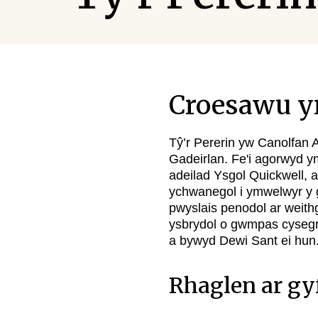
Croesawu y
Tŷ’r Pererin yw Canolfan 
Gadeirlan. Fe'i agorwyd 
adeilad Ysgol Quickwell, 
ychwanegol i ymwelwyr y g
pwyslais penodol ar weit
ysbrydol o gwmpas cysegr
a bywyd Dewi Sant ei hun
Rhaglen ar gy