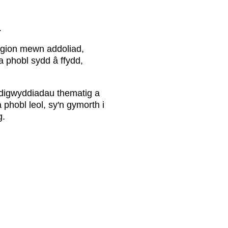
.
nogion mewn addoliad,
 phobl sydd â ffydd,
, digwyddiadau thematig a
 phobl leol, sy'n gymorth i
g.