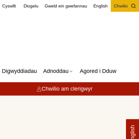
Cyswllt
Diogelu
Gweld ein gwefannau
English
Chwilio
Digwyddiadau
Adnoddau
Agored i Dduw
Chwilio am clerigwyr
English