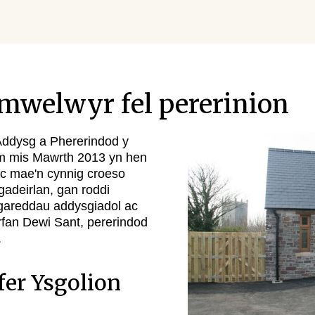
mwelwyr fel pererinion
Addysg a Phererindod y
ym mis Mawrth 2013 yn hen
ac mae'n cynnig croeso
adeirlan, gan roddi
hgareddau addysgiadol ac
fan Dewi Sant, pererindod
.
fer Ysgolion