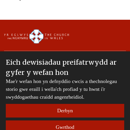
Eich dewisiadau preifatrwydd ar
gyfer y wefan hon
Hawlfraint © 2007-2026 Esgobaeth Tyddewi. Cedwir
Mae'r wefan hon yn defnyddio cwcis a thechnolegau
pob hawl.
Mae Bwrdd Cyllid Esgobaeth Tyddewi yn gwmni
storio gwe eraill i wella'ch profiad y tu hwnt i'r
sydd wedi'i gofrestru yng Nghymru a Lloegr.
swyddogaethau craidd angenrheidiol.
Rhif cwmni: 242794 | Rhif elusen gofrestredig:
231239
Derbyn
Telerau ac Amodau Gwefan
|
Cwcis
|
Cefnogaeth o
Gwrthod
bell
|
Hysbysiad preifatrwydd
|
Datganiad