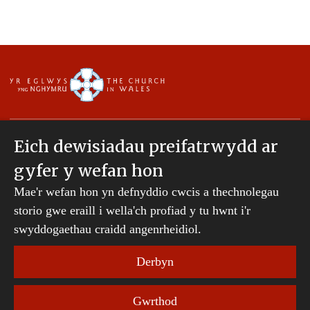
Eich dewisiadau preifatrwydd ar
gyfer y wefan hon
Hawlfraint © 2007-2026 Esgobaeth Tyddewi. Cedwir
Mae'r wefan hon yn defnyddio cwcis a thechnolegau
pob hawl.
storio gwe eraill i wella'ch profiad y tu hwnt i'r
Mae Bwrdd Cyllid Esgobaeth Tyddewi yn gwmni
sydd wedi'i gofrestru yng Nghymru a Lloegr.
swyddogaethau craidd angenrheidiol.
Rhif cwmni: 242794 | Rhif elusen gofrestredig:
231239
Derbyn
Telerau ac Amodau Gwefan
|
Cwcis
|
Cefnogaeth o
Gwrthod
bell
|
Hysbysiad preifatrwydd
|
Datganiad